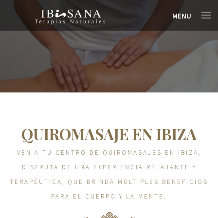
MENU
QUIROMASAJE EN IBIZA
VEN A TU CENTRO DE QUIROMASAJES EN IBIZA,
DISFRUTA DE UNA EXPERIENCIA RELAJANTE Y
TERAPÉUTICA, QUE BRINDA MÚLTIPLES BENEFICIOS
PARA EL CUERPO Y LA MENTE.