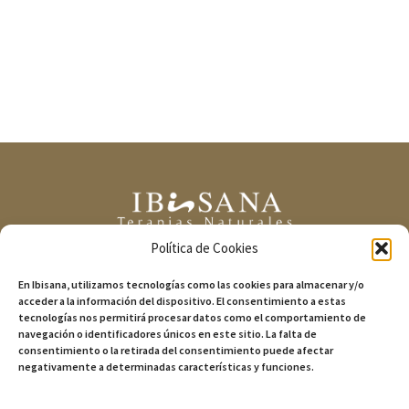
Política de Cookies
+34 683 671 985
info@ibisana.com
En Ibisana, utilizamos tecnologías como las cookies para almacenar y/o
acceder a la información del dispositivo. El consentimiento a estas
tecnologías nos permitirá procesar datos como el comportamiento de
Carrer de Canàries, 29, 07800 Eivissa, Illes
navegación o identificadores únicos en este sitio. La falta de
consentimiento o la retirada del consentimiento puede afectar
Balears.
negativamente a determinadas características y funciones.
Gestionar los servicios