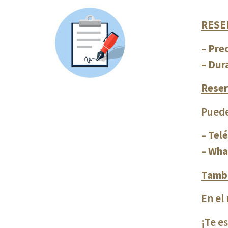
RESE
– Prec
– Dur
Reser
Puede
– Tel
– Wha
Tambi
En el
¡Te e